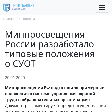
Перейти к основному содержанию
Строка навигации
Главная
Новости
Минпросвещения
России разработало
типовые положения
о СУОТ
20.01.2020
Минпросвещения РФ подготовило примерные
положения о системе управления охраной
труда в образовательных организациях
.
Документ регламентирует порядок осуществления
деятельности по охране труда и определяет